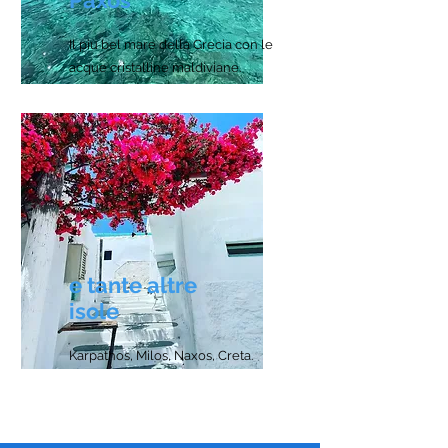
Paxos
Il piu bel mare della Grecia con le
acque cristalline maldiviane.
e tante altre
isole
Karpathos, Milos, Naxos, Creta.