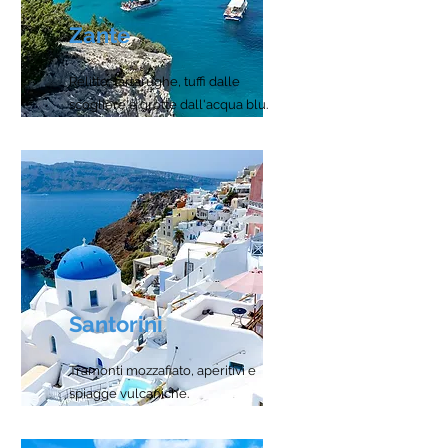
Zante
Relitto, tartarughe, tuffi dalle
scogliere e grotte dall'acqua blu.
Santorini
Tramonti mozzafiato, aperitivi e
spiagge vulcaniche.