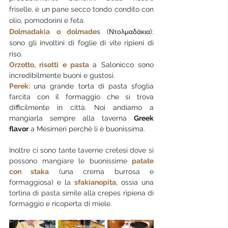
friselle, è un pane secco tondo condito con 
olio, pomodorini e feta.
Dolmadakia o dolmades 
(Ντολμαδάκια): 
sono gli involtini di foglie di vite ripieni di 
riso.
Orzotto, risotti e pasta 
a Salonicco sono 
incredibilmente buoni e gustosi.
Perek: 
una grande torta di pasta sfoglia 
farcita con il formaggio che si trova 
difficilmente in città. Noi andiamo a 
mangiarla sempre alla taverna 
Greek 
flavor
 a Mesimeri perchè lì è buonissima.
Inoltre ci sono tante taverne cretesi dove si 
possono mangiare le buonissime 
patate 
con staka
 (una crema burrosa e 
formaggiosa) e la 
sfakianopita
, ossia una 
tortina di pasta simile alla crepes ripiena di 
formaggio e ricoperta di miele.