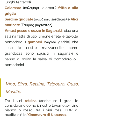
lunghi tentacoli
Calamaro 
(
καλαμάρι kalamari) 
fritto o alla 
griglia
Sardine grigliate 
(
σαρδέλες sardeles)
e 
Alici 
marinate 
(Γαύρος μαρινάτος
)
#must
 pesce e cozze in Saganaki
, cioè una 
salsina fatta di olio, limone e feta e talvolta 
pomodoro. I
 gamberi (
γαρίδα garida)
che 
sono le nostre mazzancolle come 
grandezza sono squisiti in saganaki e 
hanno di solito la salsa di pomodoro o i 
pomodorini. 
Vino, Birra, Retsina, Tsipouro, Ouzo, 
Mastiha
Tra i vini 
retsina
(anche se i greci lo 
considerano come il nostro tavernello), vino 
bianco o rosso; tra i vini rossi DOP di 
qualità c'è lo 
Xinomavro di Naoussa.