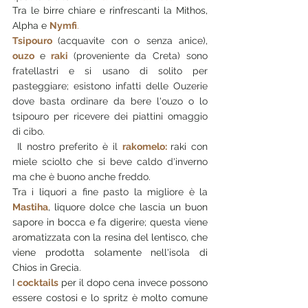
Tra le birre chiare e rinfrescanti la Mithos, 
Alpha e 
Nymfi
.
Tsipouro 
(acquavite con o senza anice), 
ouzo 
e
 raki 
(proveniente da Creta) sono 
fratellastri e si usano di solito per 
pasteggiare; esistono infatti delle Ouzerie 
dove basta ordinare da bere l'ouzo o lo 
tsipouro per ricevere dei piattini omaggio 
di cibo.
 Il nostro preferito è il 
rakomelo: 
raki con 
miele sciolto che si beve caldo d'inverno 
ma che è buono anche freddo.
Tra i liquori a fine pasto la migliore è la 
Mastiha
, liquore dolce che lascia un buon 
sapore in bocca e fa digerire; questa viene 
aromatizzata con la resina del lentisco, che 
viene prodotta solamente nell'isola di 
Chios in Grecia.
I 
cocktails
per il dopo cena invece possono 
essere costosi e lo spritz è molto comune 