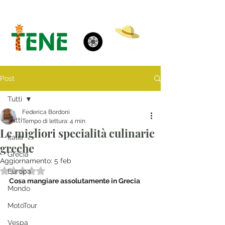
Post
Tutti
Federica Bordoni
Tutti
Tempo di lettura: 4 min
Le migliori specialità culinarie
Italia
greche
Grecia
Aggiornamento:
5 feb
Valutazione NaN stelle su 5.
Europa
Cosa mangiare assolutamente in Grecia
Mondo
MotoTour
Vespa