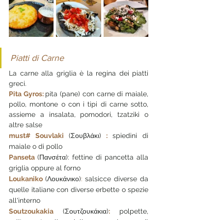
Piatti di Carne 
La carne alla griglia è la regina dei piatti 
greci.
Pita Gyros: 
pita (pane) con carne di maiale, 
pollo, montone o con i tipi di carne sotto, 
assieme a insalata, pomodori, tzatziki o 
altre salse
must# Souvlaki 
(
Σουβλάκι) 
: 
spiedini di 
maiale o di pollo
Panseta 
(
Πανσέτα)
: fettine di pancetta alla 
griglia oppure al forno
Loukaniko 
(
Λουκάνικο)
:
salsicce diverse da 
quelle italiane con diverse erbette o spezie 
all'interno
Soutzoukakia 
(
Σουτζουκάκια)
: 
polpette, 