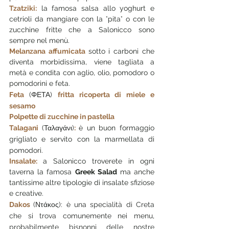
Tzatziki:
 la famosa salsa allo yoghurt e 
cetrioli da mangiare con la °pita° o con le 
zucchine fritte che a Salonicco sono 
sempre nel menù.
Melanzana affumicata 
sotto i carboni che 
diventa morbidissima, viene tagliata a 
metà e condita con aglio, olio, pomodoro o 
pomodorini e feta.
Feta 
(
ΦΕΤΑ) 
fritta ricoperta di miele
e 
sesamo
Polpette di zucchine in pastella
Talagani 
(
Ταλαγάνι)
: 
è un buon formaggio 
grigliato e servito con la marmellata di 
pomodori.
Insalate: 
a Salonicco troverete in ogni 
taverna la famosa 
Greek Salad
 ma anche 
tantissime altre tipologie di insalate sfiziose 
e creative. 
Dakos
(Ντάκος): è una specialità di Creta 
che si trova comunemente nei menu, 
probabilmente bisnonni delle nostre 