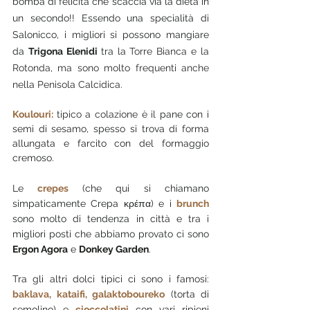
bomba di felicità che scaccia via la dieta in 
un secondo!! Essendo una specialità di 
Salonicco, i migliori si possono mangiare 
da 
Trigona Elenidi 
tra la Torre Bianca e la 
Rotonda, ma sono molto frequenti anche 
nella Penisola Calcidica.
Koulouri: 
tipico a colazione è il
pane con i 
semi di sesamo, spesso si trova di forma 
allungata e farcito con del formaggio 
cremoso.
Le 
crepes 
(che qui si chiamano 
simpaticamente Crepa 
κρέπα
) e i
brunch 
sono molto di tendenza in città e tra i 
migliori posti che abbiamo provato ci sono 
Ergon Agora
 e 
Donkey Garden
.
Tra gli altri dolci tipici ci sono i famosi: 
baklava, kataifi, g
alaktoboureko
 (torta di 
semolino) e 
cioccolatini 
con vari ripieni 