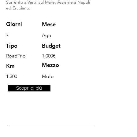
Sorrento a Vietri sul Mare. Assieme a Napoli
ed Ercolano.
Giorni
Mese
7
Ago
Tipo
Budget
RoadTrip
1.000€
Mezzo
Km
1.300
Moto
Scopri di più