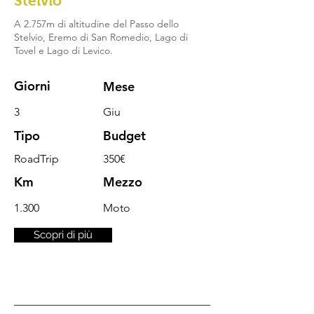
Stelvio
A 2.757m di altitudine del Passo dello
Stelvio, Eremo di San Romedio, Lago di
Tovel e Lago di Levico.
Giorni
Mese
3
Giu
Tipo
Budget
RoadTrip
350€
Km
Mezzo
1.300
Moto
Scopri di più