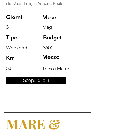
del
Valentino, la Venaria Reale.
Giorni
Mese
3
Mag
Tipo
Budget
Weekend
350€
Mezzo
Km
50
Treno+Metro
Scopri di più
MARE &