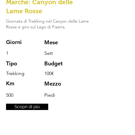
Marche: Canyon delle
Lame Rosse
Giornata di Trekking nel Canyon delle Lame
Rosse e giro sul Lago di Fiastra.
Giorni
Mese
1
Sett
Tipo
Budget
Trekking
100€
Km
Mezzo
500
Piedi
Scopri di più