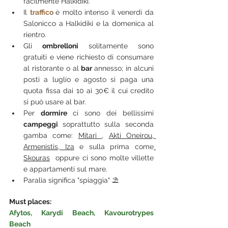
facilmente Halkidiki.
Il 
traffico 
è molto intenso il venerdì da 
Salonicco a Halkidiki e la domenica al 
rientro.
Gli 
ombrelloni 
solitamente sono 
gratuiti e viene richiesto di consumare 
al ristorante o al 
bar 
annesso; in alcuni 
posti a luglio e agosto si paga una 
quota fissa dai 10 ai 30€ il cui credito 
si può usare al bar.
Per 
dormire 
ci sono dei bellissimi 
campeggi 
soprattutto sulla seconda 
gamba come: 
Mitari 
, 
Akti Oneirou, 
Armenistis, Iza
 e sulla prima come
Skouras
  oppure ci sono molte villette 
e appartamenti sul mare.
Paralia significa "spiaggia" ⛱ 
Must places:
Afytos, Karydi Beach, Kavourotrypes  
Beach