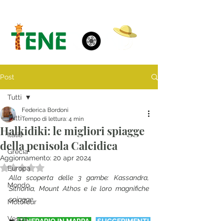
Post
Tutti
Federica Bordoni
Tutti
Tempo di lettura: 4 min
Halkidiki: le migliori spiagge
Italia
della penisola Calcidica
Grecia
Aggiornamento:
20 apr 2024
Valutazione NaN stelle su 5.
Europa
Alla scoperta delle 3 gambe: Kassandra, 
Mondo
Sithonia, Mount Athos e le loro magnifiche 
spiagge.
MotoTour
Vespa