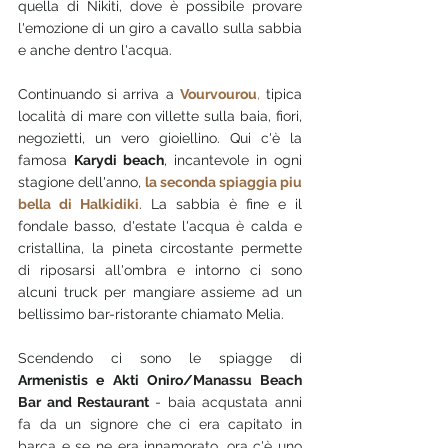
quella di Nikiti, dove è possibile provare 
l'emozione di un giro a cavallo sulla sabbia 
e anche dentro l'acqua.
Continuando si arriva a 
Vourvourou
,
 tipica 
località di mare con villette sulla baia, fiori, 
negozietti, un vero gioiellino. Qui c'è la 
famosa 
Karydi beach
, incantevole in ogni 
stagione dell'anno, 
la seconda spiaggia piu 
bella di Halkidiki
. La sabbia è fine e il 
fondale basso, d'estate l'acqua è calda e 
cristallina, la pineta circostante permette 
di riposarsi all'ombra e intorno ci sono 
alcuni truck per mangiare assieme ad un 
bellissimo bar-ristorante chiamato Melia.
Scendendo ci sono le spiagge di 
Armenistis e Akti Oniro/
Manassu Beach 
Bar and Restaurant 
- baia acqustata anni 
fa da un signore che ci era capitato in 
barca e se ne era innamorato, ora c'è uno 