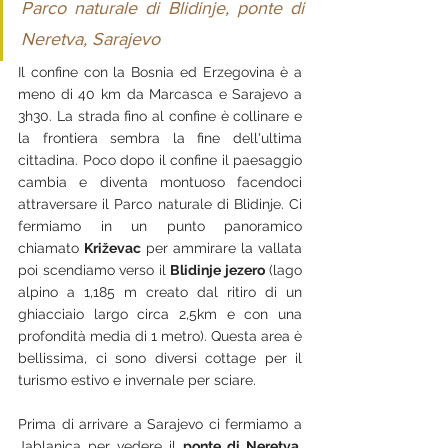
Parco naturale di Blidinje, ponte di 
Neretva, Sarajevo
Il confine con la Bosnia ed Erzegovina è a 
meno di 40 km da Marcasca e Sarajevo a 
3h30. La strada fino al confine è collinare e 
la frontiera sembra la fine dell'ultima 
cittadina. Poco dopo il confine il paesaggio 
cambia e diventa montuoso facendoci 
attraversare il Parco naturale di Blidinje. Ci 
fermiamo in un punto panoramico 
chiamato 
Križevac
 per ammirare la vallata 
poi scendiamo verso il 
Blidinje jezero
 (lago 
alpino a 1,185 m creato dal ritiro di un 
ghiacciaio largo circa 2,5km e con una 
profondità media di 1 metro). Questa area è 
bellissima, ci sono diversi cottage per il 
turismo estivo e invernale per sciare.
Prima di arrivare a Sarajevo ci fermiamo a 
Jablanica per vedere il 
ponte di Neretva, 