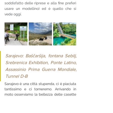
soddisfatto delle riprese e alla fine preferì 
usare un modellino) ed è quello che si 
vede oggi.
Sarajevo: Baščaršija, fontana Sebilj, 
Srebrenica Exhibition, Ponte Latino, 
Assassinio Prima Guerra Mondiale, 
Tunnel D-B
Sarajevo è una città stupenda, ci è piaciuta 
tantissimo e ci torneremo. Arrivando in 
moto osserviamo la bellezza delle casette 
tipiche di montagna che la circondano e 
quanto sia moderna. Fabio venne nel 2005 
e si ricordava muri distrutti e costellati da 