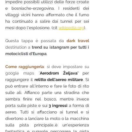
impedire possibili utilizzi delle forze croate 
e bosniache-erzegovina. I residenti dei 
villaggi vicini hanno affermato che il fumo 
ha continuato a salire dai tunnel per sei 
mesi dopo l'esplosione. (cit 
wikipedia.org
).
Questa tappa è passata da 
dark travel
destination a
 trend su istangram per tutti i 
motociclisti d'Europa
. 
Come raggiungerla
: si deve impostare su 
google maps '
Aerodrom Željava' 
per 
raggiungere il 
relitto dell'aereo militare
. Si 
può entrare all'interno e fare le foto di rito 
sulle ali. Affianco parte una stradina che 
sembra finire nel bosco, mentre invece 
porta sulle piste e sui 
3 ingressi
 a forma di 
aereo. Tutti si affacciano ai tunnel e si 
divertono a lanciare la moto o la macchina 
sulla pista principale..è un'esperienza 
fantastica e surreale percorrere la pista 