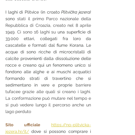
I laghi di Plitvice (in croato 
Plitvička jezera) 
sono
stati il primo Parco nazionale della 
Repubblica di Croazia, creato nel 8 aprile 
1949. Ci sono 16 laghi su
 una superficie di 
33.000 ettari, collegati fra loro da 
cascatelle e formati dal fiume Korana. Le 
acque di sono ricche di microcristalli di 
calcite provenienti dalla dissoluzione delle 
rocce e creano qui un fenomeno unico: si 
fondono alle alghe e ai muschi acquatici 
formando strati di travertino che si 
sedimentano in vere e proprie 
barriere 
tufacee grazie alle quali si creano i laghi. 
La conformazione può mutare nel tempo e 
si può vedere lungo il percorso anche un 
lago perduto 
Sito ufficiale
https://np-plitvicka-
jezera.hr/it/
 dove si possono comprare i 