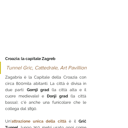
Croazia: la capitale Zagreb
Tunnel Gric, Cattedrale, Art Pavillion
Zagabria è la Capitale della Croazia con 
circa 800mila abitanti. La città è divisa in 
due parti: 
Gornji grad
 (la città alta e il 
cuore medievale) e 
Donji grad
 (la città 
bassa); c'è anche una funicolare che le 
collega dal 1890.
Un'
attrazione unica della città
 è il 
Grič 
Tunnel,
 lungo 350 metri usato oggi come 