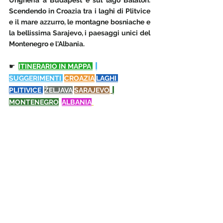
Ungheria a Budapest e sul lago Balaton.  
Scendendo in Croazia tra i laghi di Plitvice 
e il mare azzurro, le montagne bosniache e 
la bellissima Sarajevo, i paesaggi unici del 
Montenegro e l'Albania.
☛
ITINERARIO IN MAPPA 
SUGGERIMENTI 
CROAZIA
LAGHI 
PLITIVICE 
ŽELJAVA
SARAJEVO
MONTENEGRO
ALBANIA