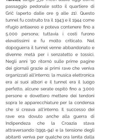
passaggio pedonale sotto il quartiere di 
Grič (aperto dalle ore 9 alle 21). Questo 
tunnel fu costruito tra il 1943 e il 1944 come 
rifugio antiaereo e poteva contenere fino a 
5.000 persona; tuttavia i costi furono 
elevatissimi e fu molto criticato. Nel 
dopoguerra il tunnel venne abbandonato e 
divenne metà per i senzatetto e tossici. 
Negli anni '90 ritornò sulle prime pagine 
dei giornali grazie ai primi rave che veniva 
organizzati all'interno; la musica elettronica 
era ai suoi albori e il tunnel era il luogo 
perfetto, alcune serate ospitò fino a 3.000 
persone e dovettero mettere dei tendoni 
sopra le apparecchiature per la condensa 
che si creava all'interno. Il successo dei 
rave era dovuto anche alla guerra di 
Indipendeza che la Croazia stava 
attraversando (1991-94) e la tensione degli 
abitanti veniva per qualche ora lenita dalla 