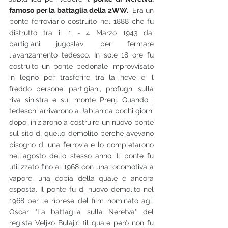
famoso per la battaglia della 2WW. 
 Era un 
ponte ferroviario costruito nel 1888 che fu 
distrutto tra il 1 - 4 Marzo 1943 dai 
partigiani jugoslavi per fermare 
l'avanzamento tedesco. In sole 18 ore fu 
costruito un ponte pedonale improvvisato 
in legno per trasferire tra la neve e il 
freddo persone, partigiani, profughi sulla 
riva sinistra e sul monte Prenj. Quando i 
tedeschi arrivarono a Jablanica pochi giorni 
dopo, iniziarono a costruire un nuovo ponte 
sul sito di quello demolito perché avevano 
bisogno di una ferrovia e lo completarono 
nell'agosto dello stesso anno. Il ponte fu 
utilizzato fino al 1968 con una locomotiva a 
vapore, una copia della quale è ancora 
esposta. Il ponte fu di nuovo demolito nel 
1968 per le riprese del film nominato agli 
Oscar "La battaglia sulla Neretva" del 
regista Veljko Bulajić (il quale però non fu 