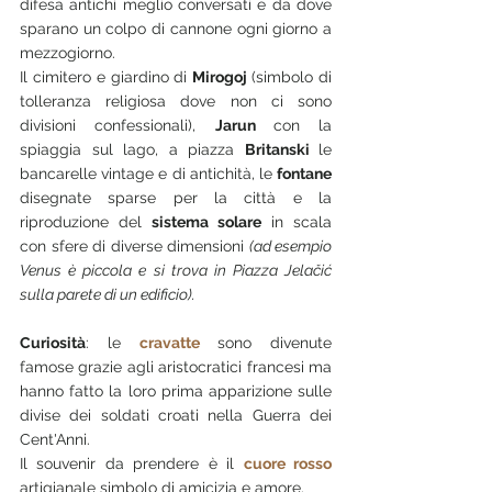
difesa antichi meglio conversati e da dove 
sparano un colpo di cannone ogni giorno a 
mezzogiorno.
Il cimitero e giardino di 
Mirogoj 
(simbolo di 
tolleranza religiosa dove non ci sono 
divisioni confessionali), 
Jarun 
con la 
spiaggia sul lago, a piazza 
Britanski 
le 
bancarelle vintage e di antichità, le 
fontane 
disegnate sparse per la città e la 
riproduzione del 
sistema solare
 in scala 
con sfere di diverse dimensioni 
(ad esempio 
Venus è piccola e si trova in Piazza Jelačić 
sulla parete di un edificio).
Curiosità
: le 
cravatte 
sono divenute 
famose grazie agli aristocratici francesi ma 
hanno fatto la loro prima apparizione sulle 
divise dei soldati croati nella Guerra dei 
Cent'Anni.
Il souvenir da prendere è il 
cuore rosso
artigianale simbolo di amicizia e amore.