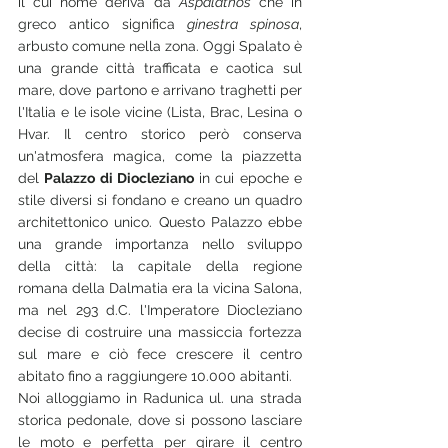
il cui nome deriva da 
Aspálathos
 che in 
greco antico significa 
ginestra spinosa
, 
arbusto comune nella zona. Oggi Spalato è 
una grande città trafficata e caotica sul 
mare, dove partono e arrivano traghetti per 
l'Italia e le isole vicine (Lista, Brac, Lesina o 
Hvar. Il centro storico però conserva 
un'atmosfera magica, come la piazzetta 
del 
Palazzo di Diocleziano
 in cui epoche e 
stile diversi si fondano e creano un quadro 
architettonico unico. Questo Palazzo ebbe 
una grande importanza nello sviluppo 
della città: la capitale della regione 
romana della Dalmatia era la vicina Salona, 
ma nel 293 d.C. l'Imperatore Diocleziano 
decise di costruire una massiccia fortezza 
sul mare e ciò fece crescere il centro 
abitato fino a raggiungere 10.000 abitanti.
Noi alloggiamo in Radunica ul. una strada 
storica pedonale, dove si possono lasciare 
le moto e perfetta per girare il centro 