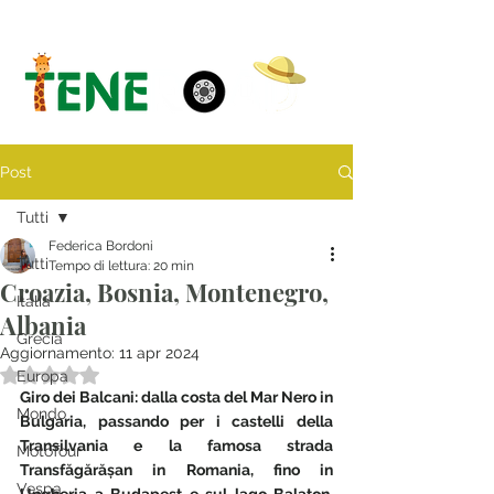
Post
Tutti
Federica Bordoni
Tutti
Tempo di lettura: 20 min
Croazia, Bosnia, Montenegro,
Italia
Albania
Grecia
Aggiornamento:
11 apr 2024
Valutazione NaN stelle su 5.
Europa
Giro dei Balcani: dalla costa del Mar Nero in 
Mondo
Bulgaria, passando per i castelli della 
Transilvania e la famosa strada 
MotoTour
Transfăgărășan in Romania, fino in 
Vespa