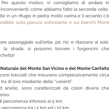
. Per questo motivo, vi consigliamo di andare in
 inconvenienti; come abbiamo fatto la seconda volta.
e in un rifugio in pietra molto carina e li accanto c'è
redibile sulla pianura sottostante e sui bianchi Monti
re passeggiate sull'erba, pic nic e rilassarsi al sole.
o la strada, si possono trovare i furgoncini che
chetta! 
 Naturale del Monte San Vicino e del Monte Canfait
rcorsi tracciati che misurano complessivamente circa
tra di loro mediante delle “varianti”.
d anello, sono caratterizzati da colori diversi che
corso:
i percorrenza inferiore ai 5 km.
i percorrenza tra i 5 km ed i 10 km.