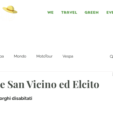
We
Travel
Green
Ev
pa
Mondo
MotoTour
Vespa
 San Vicino ed Elcito
orghi disabitati