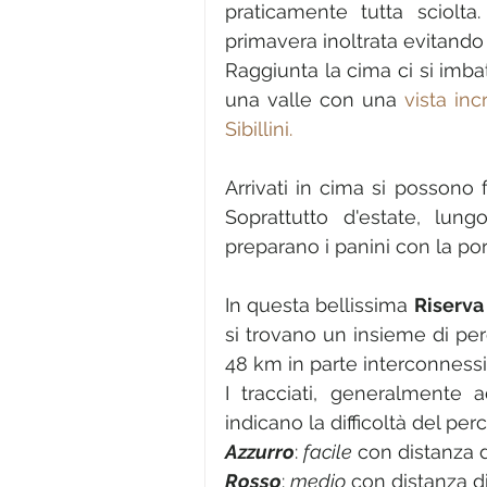
praticamente tutta sciolta
primavera inoltrata evitando
Raggiunta la cima ci si imbatt
una valle con una 
vista inc
Sibillini.
Arrivati in cima si possono fa
Soprattutto d'estate, lung
preparano i panini con la por
In questa bellissima 
Riserva
si trovano un insieme di pe
48 km in parte interconnessi 
I tracciati, generalmente a
indicano la difficoltà del per
Azzurro
: 
facile
 con distanza d
Rosso
: 
medio
 con distanza d