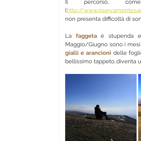
Il percorso, com
(
http://www.riservamontesan
non presenta difficoltà di so
La 
faggeta 
è
 stupenda e
Maggio/Giugno sono i mesi p
gialli e arancioni
 delle fogl
bellissimo tappeto..diventa 