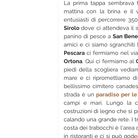
La prima tappa sembrava fac
mattina con la brina e il v
Sirolo 
dove ci attendeva il s
panino di pesce a 
San Bene
Pescara 
Ortona
. Qui ci fermiamo al 
piedi della scogliera vedia
mare e ci ripromettiamo di 
bellissimo cimitero canade
strada è un 
paradiso per l
campi e mari. Lungo la c
costruzioni di legno che si 
calando una grande rete. I t
costa dei trabocchi è l'area 