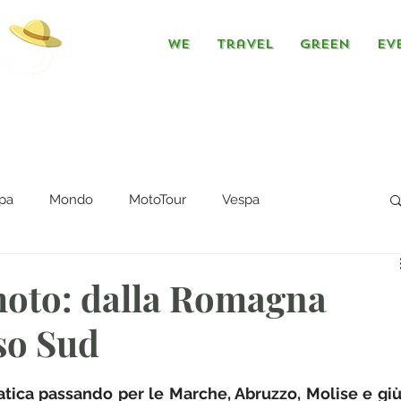
We
Travel
Green
Ev
pa
Mondo
MotoTour
Vespa
 moto: dalla Romagna
so Sud
atica passando per le Marche, Abruzzo, Molise e giù