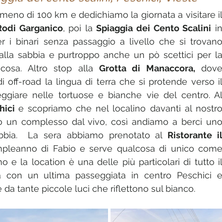
eno di 100 km e dedichiamo la giornata a visitare il
Rodi Garganico
, poi la 
Spiaggia dei Cento Scalini
 in
 i binari senza passaggio a livello che si trovano
lla sabbia e purtroppo anche un pò scettici per la
cosa. Altro stop alla 
Grotta di Manaccora,
 dove
 off-road la lingua di terra che si protende verso il
ggiare nelle tortuose e bianche vie del centro. Al
hici 
e scopriamo che nel localino davanti al nostro
 un complesso dal vivo, così andiamo a berci uno
abbia.  La sera abbiamo prenotato al 
Ristorante il
mpleanno di Fabio e serve qualcosa di unico come
o e la location è una delle più particolari di tutto il
a con un ultima passeggiata in centro Peschici e
e da tante piccole luci che riflettono sul bianco.