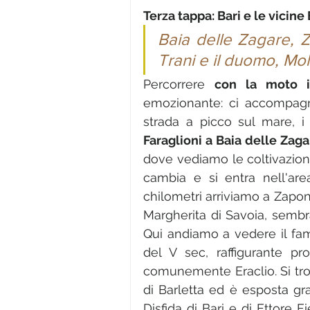
Terza tappa: Bari e le vicine
Baia delle Zagare, Za
Trani e il duomo, Mol
Percorrere 
con la moto i
emozionante: ci accompagna
Faraglioni a Baia delle Zaga
dove vediamo le coltivazioni
cambia e si entra nell'are
chilometri arriviamo a Zapone
Margherita di Savoia, sembr
Qui andiamo a vedere il fa
del V sec, raffigurante pr
comunemente Eraclio. Si trov
di Barletta ed è esposta gra
Disfida di Bari e di Ettore F