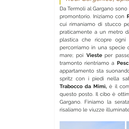
Da Termoli al Gargano sono m
promontorio. Iniziamo con 
cui rimaniamo di stucco per
praticamente a un metro da
plastica che ricopre ogni 
percorriamo in una specie di
mare; poi 
Vieste 
per passe
tramonto rientriamo a 
Pesc
appartamento sta suonando
spritz con i piedi nella s
Trabocco da Mimì,
 è il co
questo posto. Il cibo è ottim
Gargano. Finiamo la serat
risaliamo le viuzze illuminat