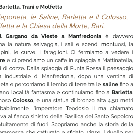
 Barletta, Trani e Molfetta
poneta, le Saline, Barletta e il Colosso, 
fetta e la Chiesa della Morte, Bari.
l Gargano da Vieste a Manfredonia
 è davvero
 la natura selvaggia, i sali e scendi montuosi, la
re
 e ci prendiamo un caffe in spiaggia a Mattinatella,
 di cozze. Dalla spiaggia di Punta Rossa il paesaggio
a industriale di Manfredonia, dopo una ventina di
ta e percorriamo il lembo di terre tra le 
saline
 fino a
ano località fantasma e continuiamo fino a 
Barletta
.
moso 
Colosso
, è una statua di bronzo alta 4,50 metri
obabilmente l'imperatore Teodosio II ma chiamato
a al fianco sinistro della Basilica del Santo Sepolcro
tuitamente di fuori. Scopriamo anche la storia della
ieramosca che catturato e sfidato, vinse il duello per