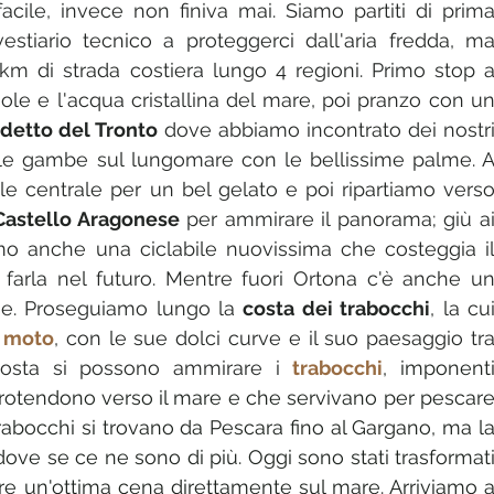
ile, invece non finiva mai. Siamo partiti di prima
estiario tecnico a proteggerci dall'aria fredda, ma
ole e l'acqua cristallina del mare, poi pranzo con un
detto del Tronto
 dove abbiamo incontrato dei nostri
Castello Aragonese
 per ammirare il panorama; giù ai
mo anche una ciclabile nuovissima che costeggia il
farla nel futuro. Mentre fuori Ortona c'è anche un
se. Proseguiamo lungo la 
costa dei trabocchi
, la cui
e moto
, con le sue dolci curve e il suo paesaggio tra
osta si possono ammirare i 
trabocchi
, imponenti
protendono verso il mare e che servivano per pescare
rabocchi si trovano da Pescara fino al Gargano, ma la
dove se ce ne sono di più. Oggi sono stati trasformati