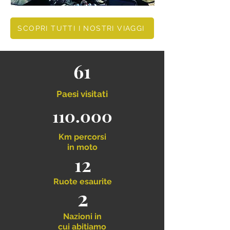
SCOPRI TUTTI I NOSTRI VIAGGI
61
Paesi
visitati
110.000
Km
percorsi
in moto
12
Ruote esaurite
2
Nazioni in
cui abitiamo