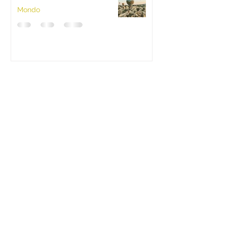
Mondo
Vieni a trovarci nel nostro B&b
sugli appennini tosco-romagnoli
boscostellato.it