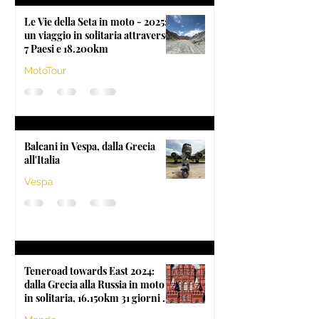
Le Vie della Seta in moto - 2025:
un viaggio in solitaria attraverso
7 Paesi e 18.200km
MotoTour
Balcani in Vespa, dalla Grecia
all'Italia
Vespa
Teneroad towards East 2024:
dalla Grecia alla Russia in moto
in solitaria, 16.150km 31 giorni e
23 Paesi